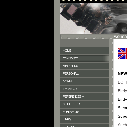
NEW 
BC 
Bird
Bird
Stea
Supe
Auch