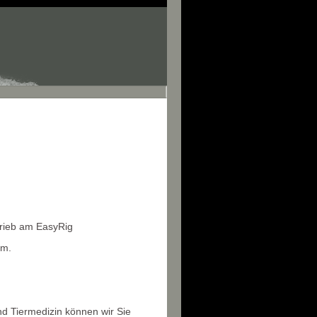
trieb am EasyRig
mm.
und Tiermedizin können wir Sie