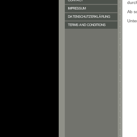
durc
Ab so
Unte