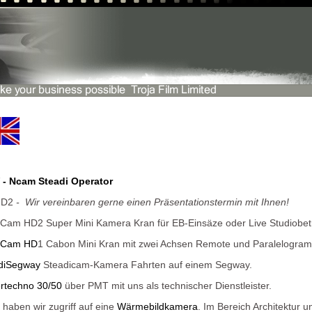
- Ncam Steadi Operator
HD2
- Wir vereinbaren gerne einen Präsentationstermin mit Ihnen!
yCam HD2 Super Mini Kamera Kran für EB-Einsäze oder Live Studiobe
yCam HD
1 Cabon Mini Kran mit zwei Achsen Remote und Paralelogra
diSegway
Steadicam-Kamera Fahrten auf einem Segway.
rtechno 30/50
über PMT mit uns als technischer Dienstleister.
 haben wir zugriff auf eine
Wärmebildkamera
. Im Bereich Architektur 